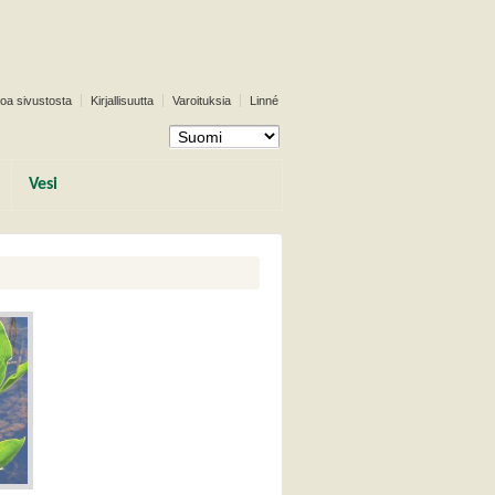
toa sivustosta
Kirjallisuutta
Varoituksia
Linné
Vesi