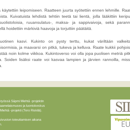
a käytettiin leipomiseen. Raatteen juurta syötettiin ennen lehmille. Raa
ta. Kuivatuista lehdistä tehtiin teetä tai lientä, jolla lääkittiin keripu
suolistoloisia, ruuansulatus-, maksa- ja sappivaivoja, sekä paranne
ä hoidettiin märkiviä haavoja ja torjuttiin päätäitä.
tinen kasvi. Kukinto on pysty terttu, kukat väriltään valkeit
sormisia, ja maavarsi on pitkä, tukeva ja kelluva. Raate kukkii pohjoi
stää noin kolme viikkoa. Kukintoverso voi olla jopa puolisen metriä pitk
. Soiden lisäksi raate voi kasvaa lampien ja järvien rannoilla, mis
a.
styössä Sápmi Miehtá -projektin
 Saamelaismuseo ja luontokeskus
iehtá -projekti (Tero Riskilä).
sivuston toteuttamisen aikana
m.