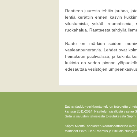
Raatteen juuresta tehtiin jauhoa, jot
lehtiä kerättiin ennen kasvin kukkimis
vilustumista, yskää, reumatismia, 
ruokahalua. Raatteesta tehdyllä liemell
Raate on märkien soiden monivuo
vaaleanpunertavia. Lehdet ovat kolmi
heinäkuun puolivälissä, ja kukinta ke
kukinto on veden pinnan yläpuolella
edesauttaa vesistöjen umpeenkasvu
Eatnanšaddu -verkkonäyttely on toteutettu yhtei
kanssa 2011-2014. Näyttelyn sisällöstä vastaa
Siida ja sivuston teknsiestä toteutuksesta Sápmi M
Sápmi Miehtá -hankkeen koordinaattoreina ovat 
toimineet Eeva-Liisa Rasmus ja Sini Mia Nuorga