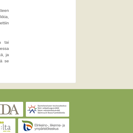
tteen
kkia,
ttiin
a tai
sessa
ä, ja
sä se