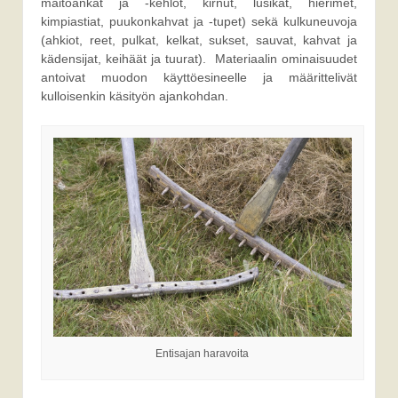
maitoankat ja -kehlot, kirnut, lusikat, hierimet,
kimpiastiat, puukonkahvat ja -tupet) sekä kulkuneuvoja
(ahkiot, reet, pulkat, kelkat, sukset, sauvat, kahvat ja
kädensijat, keihäät ja tuurat). Materiaalin ominaisuudet
antoivat muodon käyttöesineelle ja määrittelivät
kulloisenkin käsityön ajankohdan.
Entisajan haravoita