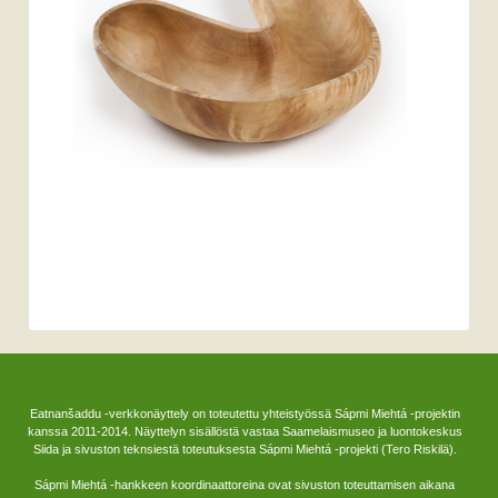
Eatnanšaddu -verkkonäyttely on toteutettu yhteistyössä Sápmi Miehtá -projektin
kanssa 2011-2014. Näyttelyn sisällöstä vastaa Saamelaismuseo ja luontokeskus
Siida ja sivuston teknsiestä toteutuksesta Sápmi Miehtá -projekti (Tero Riskilä).
Sápmi Miehtá -hankkeen koordinaattoreina ovat sivuston toteuttamisen aikana