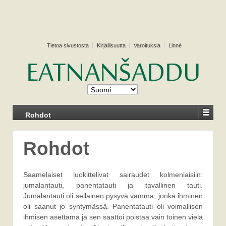
Tietoa sivustosta
Kirjallisuutta
Varoituksia
Linné
Rohdot
Rohdot
Saamelaiset luokittelivat sairaudet kolmenlaisiin:
jumalantauti, panentatauti ja tavallinen tauti.
Jumalantauti oli sellainen pysyvä vamma, jonka ihminen
oli saanut jo syntymässä. Panentatauti oli voimallisen
ihmisen asettama ja sen saattoi poistaa vain toinen vielä