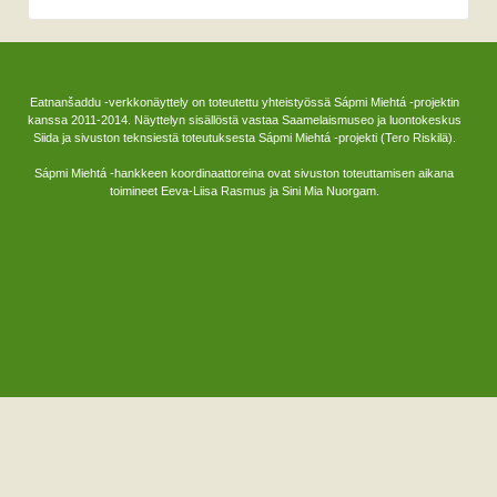
Eatnanšaddu -verkkonäyttely on toteutettu yhteistyössä Sápmi Miehtá -projektin
kanssa 2011-2014. Näyttelyn sisällöstä vastaa Saamelaismuseo ja luontokeskus
Siida ja sivuston teknsiestä toteutuksesta Sápmi Miehtá -projekti (Tero Riskilä).
Sápmi Miehtá -hankkeen koordinaattoreina ovat sivuston toteuttamisen aikana
toimineet Eeva-Liisa Rasmus ja Sini Mia Nuorgam.