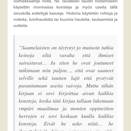
voimakkaampi noita. Ns. tavallisen taudin hoitamiseen
käytettiin moninaisia konsteja ja myös useita tällä
sivustolla esiteltyjä kasveja. Hoitona käytettiin rohtoja ja
voiteita, lumihaudetta tai kuumia hauteita, taulaamista ja
uutteita.
”Saamelaisten on täytynyt jo muinoin tutkia
keinoja siltä varalta että ihmiset
sairastuvat… Ja siten he ovat joutuneet
tutkimaan niin paljon…, että ovat saaneet
selville sekä tautien lajit että pystyvät
parantamaan useita vaivoja. Mutta tähän
kirjaan ei sovi kirjoittaa aivan kaikkia
konsteja, koska tätä kirjaa tullaan lukemaan
ympäri maailmaa ja monien oppineitten
herrojen ei sovi koskaan kuulla kaikkia
konsteja. Eivät he usko niitä… he
ihmettelisivät hänen voimaansa ja sitä,