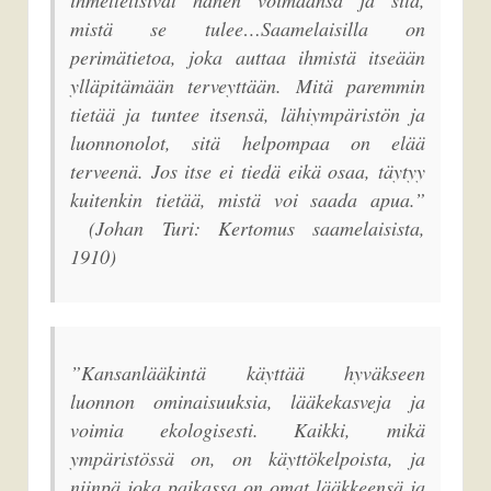
mistä se tulee…Saamelaisilla on
perimätietoa, joka auttaa ihmistä itseään
ylläpitämään terveyttään. Mitä paremmin
tietää ja tuntee itsensä, lähiympäristön ja
luonnonolot, sitä helpompaa on elää
terveenä. Jos itse ei tiedä eikä osaa, täytyy
kuitenkin tietää, mistä voi saada apua.”
(Johan Turi:
Kertomus saamelaisista
,
1910)
”Kansanlääkintä käyttää hyväkseen
luonnon ominaisuuksia, lääkekasveja ja
voimia ekologisesti. Kaikki, mikä
ympäristössä on, on käyttökelpoista, ja
niinpä joka paikassa on omat lääkkeensä ja