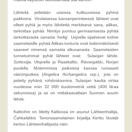
Lähteitä pidetään useissa kulttuureissa pyhinä
paikkoina. Virolaisessa kansanperinteessä lähteet ovat
olleet pyhiä ja myös lähdettä merkitsevä sana, ailikas,
tarkoittaa pyhää. Nimitys juontuu germaanisesta pyhää
tarkoittavasta sanasta ’heilig’. Usjoella sijaitsevat kolme
saamelaisille pyhää Ailikas-tunturia ovat todennäköisesti
saaneet nimensä samasta alkusanasta. Saamelaisten
tunnetuimmat pyhät lähteet ovat Sulaojan lähde,
Suttesája
, Utsjoella ja Raaskaltio,
Rássegáldu
, Norjan
puolella. Molemmissa paikoissa kasvaa runsaasti
väinönputkea (
Angelica Archangelica ssp
.), jota on
pidetty pyhänä rohdoskasvina. Sulaojan kautta virtaa
vuodessa noin 32 000 kuutiometriä vettä (400 litraa
sekunnissa) ja se on mittakaavaltaan Suomen suurin
lähde.
Kaltioihin on liitetty Kaltiossa on asunut Lähteenhaltija,
Čahkalákkis
. Tenonsaamelainen kirjailija Kerttu Vuolab
kertoo Lähteenhaltijasta näin: