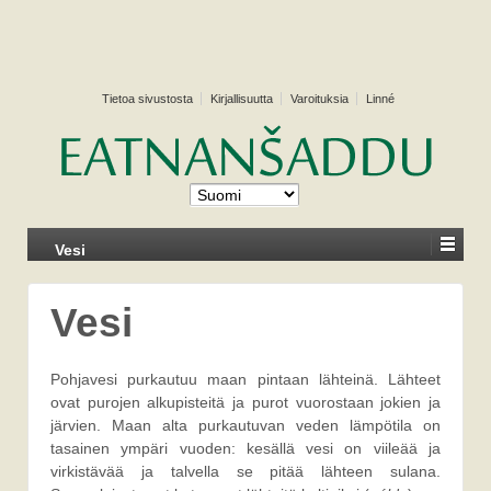
Tietoa sivustosta
Kirjallisuutta
Varoituksia
Linné
Vesi
Vesi
Pohjavesi purkautuu maan pintaan lähteinä. Lähteet
ovat purojen alkupisteitä ja purot vuorostaan jokien ja
järvien. Maan alta purkautuvan veden lämpötila on
tasainen ympäri vuoden: kesällä vesi on viileää ja
virkistävää ja talvella se pitää lähteen sulana.