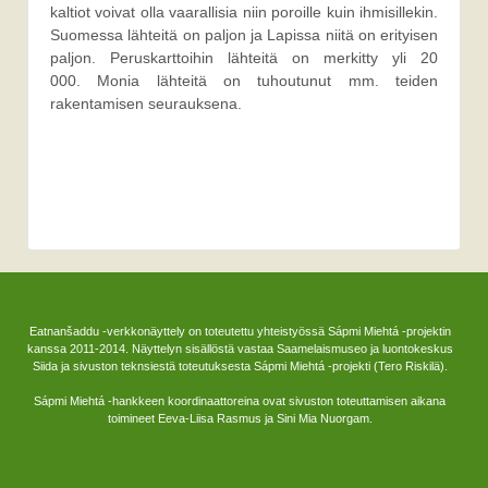
kaltiot voivat olla vaarallisia niin poroille kuin ihmisillekin.
Suomessa lähteitä on paljon ja Lapissa niitä on erityisen
paljon. Peruskarttoihin lähteitä on merkitty yli 20
000. Monia lähteitä on tuhoutunut mm. teiden
rakentamisen seurauksena.
Eatnanšaddu -verkkonäyttely on toteutettu yhteistyössä Sápmi Miehtá -projektin
kanssa 2011-2014. Näyttelyn sisällöstä vastaa Saamelaismuseo ja luontokeskus
Siida ja sivuston teknsiestä toteutuksesta Sápmi Miehtá -projekti (Tero Riskilä).
Sápmi Miehtá -hankkeen koordinaattoreina ovat sivuston toteuttamisen aikana
toimineet Eeva-Liisa Rasmus ja Sini Mia Nuorgam.