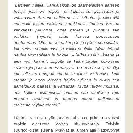
”Lähteen haltija, Čáhkalakkis, on saamelaisten aarteen
haltija, jolla on hopea- ja kultarahoja päässään ja
vatsassaan. Aarteen haltija on leikkisä otus ja siksi sitä
saattoikin pyytää vaikkapa nutukkaalla: Ihminen irrottaa
kenkänsä pauloista, ottaa paulan ja piiloutuu sen
pärkisen (nyörin) pään kanssa pensaaseen
odottamaan. Otus huomaa kengän ja ryömii sen sisään.
Istuskelee nutukkaassa ja leikkii paulalla. Alkaa kääriä
paulaa ympärilleen ja hokee: – ”Minä käärin, käärin ja
aina vain käärin”. Lopulta se käärii paulan kokonaan
itsensä ympäri, kunnes näkyvillä on enää sen pää. Nyt
ihmiselle on helppoa saada se kiinni. Ei tarvitse kuin
mennä ja ottaa lähteen haltija syliinsä ja avata sen
aarreluukut päässä ja vatsassa. Mutta täytyy muistaa,
että kaiken riistämisellä ihminen saa päällensä vain
ahneen kirouksen ja huonon onnen palkakseen
moisesta röyhkeydestä.”
Lähteitä voi olla myös järvien pohjassa, jolloin ne voivat
talvisin aiheuttaa jäähän uhkuavantoja. Talvisin
suurikokoiset sulana pysyvät ja lumen alle kätkeytyvät