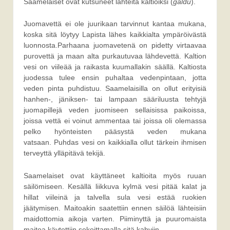
Saamelaiset ovat kutsuneet lähteitä kaltioiksi (
gáldu
).
Juomavettä ei ole juurikaan tarvinnut kantaa mukana,
koska sitä löytyy Lapista lähes kaikkialta ympäröivästä
luonnosta.Parhaana juomavetenä on pidetty virtaavaa
purovettä ja maan alta purkautuvaa lähdevettä. Kaltion
vesi on viileää ja raikasta kuumallakin säällä. Kaltiosta
juodessa tulee ensin puhaltaa vedenpintaan, jotta
veden pinta puhdistuu. Saamelaisilla on ollut erityisiä
hanhen-, jäniksen- tai lampaan sääriluusta tehtyjä
juomapillejä veden juomiseen sellaisissa paikoissa,
joissa vettä ei voinut ammentaa tai joissa oli olemassa
pelko hyönteisten pääsystä veden mukana
vatsaan. Puhdas vesi on kaikkialla ollut tärkein ihmisen
terveyttä ylläpitävä tekijä.
Saamelaiset ovat käyttäneet kaltioita myös ruuan
säilömiseen. Kesällä liikkuva kylmä vesi pitää kalat ja
hillat viileinä ja talvella sula vesi estää ruokien
jäätymisen. Maitoakin saatettiin ennen säilöä lähteisiin
maidottomia aikoja varten. Piiminyttä ja puuromaista
maitoa käytettiin sekoittamalla sitä kahviin.