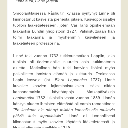
”Jumala loi, Linné järjesti”
.
Smoolantilaisessa Råshultin kylässä syntynyt Linné oli
kiinnostunut kasveista pienestä pitäen. Kasvioppi sisältyi
tuolloin lääketieteeseen, joten Carl lähti opiskelemaan
lääkäriksi Lundin yliopistoon 1727. Valmistuttuaan hän
toimi lääkärinä ja myöhemmin kasvitieteen ja
lääketieteen professorina.
Linné teki vuonna 1732 tutkimusmatkan Lappiin, joka
tuolloin oli tiedemiehille suurelta osin tutkimatonta
aluetta. Matkallaan hän tutki kasvien lisäksi myös
paikallisten ihmisten elämää ja kulttuuria. Teoksessa
Lapin kasveja (lat.
Flora Lapponica
1737) Linné
kuvailee kasvien lajiominaisuuksien lisäksi niiden
kansanomaisia käyttötapoja. Matkapäiväkirja
Lapinmatka
1732 julkaistiin vasta vuonna 1889. Linnén
käsitys alueen ihmisten elämästä oli varsin romanttinen:
”En koskaan ole nähnyt millään kansalla niin mukavia
päiviä kuin lappalaisilla”
. Linné oli luonnollisesti
kiinnostunut myös kasvien käytöstä lääketieteessä ja
kirjoitti aiheesta oppikirjan 1749.