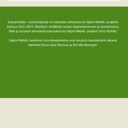
Eatnanšaddu -verkkonäyttely on toteutettu yhteistyössä Sápmi Miehtá -projektin
kanssa 2011-2014. Näyttelyn sisällöstä vastaa Saamelaismuseo ja luontokeskus
Siida ja sivuston teknsiestä toteutuksesta Sápmi Miehtá -projekti (Tero Riskilä).
Sápmi Miehtá -hankkeen koordinaattoreina ovat sivuston toteuttamisen aikana
toimineet Eeva-Liisa Rasmus ja Sini Mia Nuorgam.