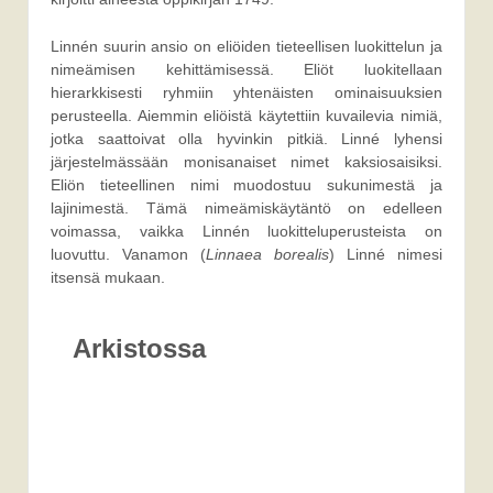
Linnén suurin ansio on eliöiden tieteellisen luokittelun ja
nimeämisen kehittämisessä. Eliöt luokitellaan
hierarkkisesti ryhmiin yhtenäisten ominaisuuksien
perusteella. Aiemmin eliöistä käytettiin kuvailevia nimiä,
jotka saattoivat olla hyvinkin pitkiä. Linné lyhensi
järjestelmässään monisanaiset nimet kaksiosaisiksi.
Eliön tieteellinen nimi muodostuu sukunimestä ja
lajinimestä. Tämä nimeämiskäytäntö on edelleen
voimassa, vaikka Linnén luokitteluperusteista on
luovuttu. Vanamon (
Linnaea borealis
) Linné nimesi
itsensä mukaan.
Arkistossa