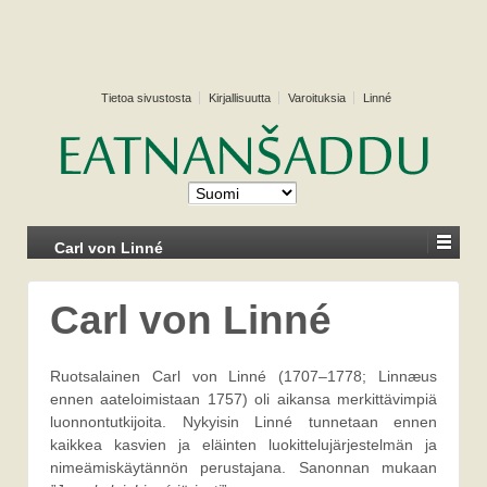
Tietoa sivustosta
Kirjallisuutta
Varoituksia
Linné
Carl von Linné
Carl von Linné
Ruotsalainen Carl von Linné (1707–1778; Linnæus
ennen aateloimistaan 1757) oli aikansa merkittävimpiä
luonnontutkijoita. Nykyisin Linné tunnetaan ennen
kaikkea kasvien ja eläinten luokittelujärjestelmän ja
nimeämiskäytännön perustajana. Sanonnan mukaan