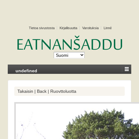
Tietoa sivustosta
Kirjallisuutta
Varoituksia
Linné
undefined
Takaisin | Back | Ruovttoluotta