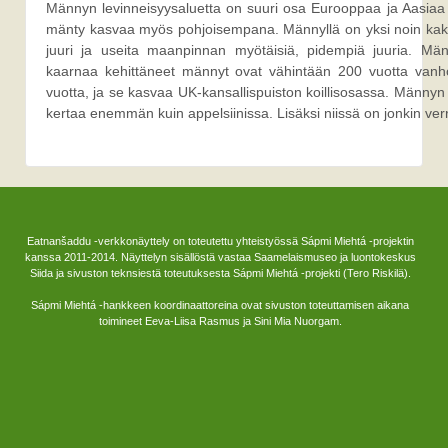
Männyn levinneisyysaluetta on suuri osa Eurooppaa ja Aasiaa 
mänty kasvaa myös pohjoisempana. Männyllä on yksi noin kaks
juuri ja useita maanpinnan myötäisiä, pidempiä juuria. Mänt
kaarnaa kehittäneet männyt ovat vähintään 200 vuotta van
vuotta, ja se kasvaa UK-kansallispuiston koillisosassa. Männyn 
kertaa enemmän kuin appelsiinissa. Lisäksi niissä on jonkin verr
Eatnanšaddu -verkkonäyttely on toteutettu yhteistyössä Sápmi Miehtá -projektin
kanssa 2011-2014. Näyttelyn sisällöstä vastaa Saamelaismuseo ja luontokeskus
Siida ja sivuston teknsiestä toteutuksesta Sápmi Miehtá -projekti (Tero Riskilä).
Sápmi Miehtá -hankkeen koordinaattoreina ovat sivuston toteuttamisen aikana
toimineet Eeva-Liisa Rasmus ja Sini Mia Nuorgam.