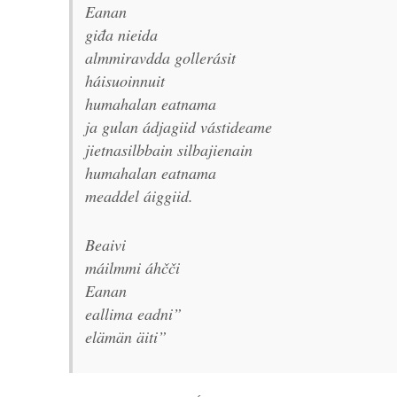
Eanan
giđa nieida
almmiravdda gollerásit
háisuoinnuit
humahalan eatnama
ja gulan ádjagiid vástideame
jietnasilbbain silbajienain
humahalan eatnama
meaddel áiggiid.
Beaivi
máilmmi áhčči
Eanan
eallima eadni”
elämän äiti”