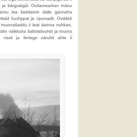
mui ja bárgoáigái. Ovdamearkan mánu
mánnu lea šaddamin dalle gánneha
vttaid čuohppat ja njuovadit. Ovddeš
 muorrašaddu ii leat dainna nohkan,
idin váikkuha šattolašvuhtii ja muora
 rissit ja fertege váruhit ahte ii