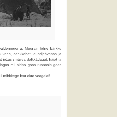
oaldenmuorra. Muorain fidne bárkku
ašuvdna, cahkkehat, duodje­ávnnas ja
at iežas smávva dálkkádagat, hájat ja
nadagas mii oidno goas ruonasin goas
 ii mihkkege leat okto veagalaš.