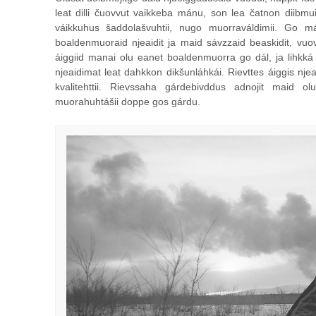
leat dilli čuovvut vaikkeba mánu, son lea čatnon diib
váikkuhus šaddolašvuhtii, nugo muorraváldimii. Go 
boaldenmuoraid njeaidit ja maid sávzzaid beaskidit, vuo
áiggiid manai olu eanet boaldenmuorra go dál, ja lihkká
njeaidimat leat dahkkon dikšunláhkái. Rievttes áiggis njea
kvalitehttii. Rievssaha gárdebivddus adnojit maid olu
muorahuhtášii doppe gos gárdu.