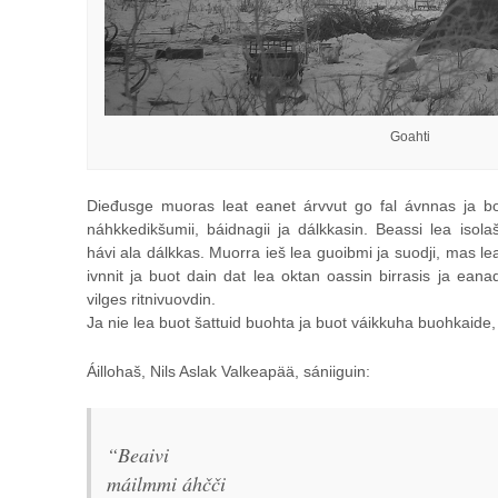
Goahti
Dieđusge muoras leat eanet árvvut go fal ávnnas ja b
náhkkedikšumii, báidnagii ja dálkkasin. Beassi lea isol
hávi ala dálkkas. Muorra ieš lea guoibmi ja suodji, mas le
ivnnit ja buot dain dat lea oktan oassin birrasis ja ea
vilges ritnivuovdin.
Ja nie lea buot šattuid buohta ja buot váikkuha buohkaide,
Áillohaš, Nils Aslak Valkeapää, sániiguin:
“Beaivi
máilmmi áhčči