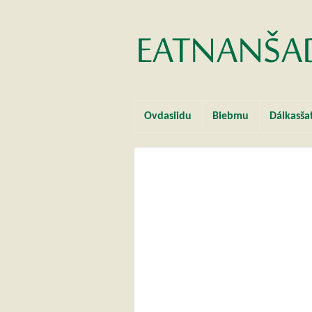
Ovdasiidu
Biebmu
Dálkasša