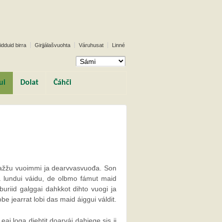
idduid birra
Girjjálašvuohta
Váruhusat
Linné
ui
Dolat
Čáhči
oažžu vuoimmi ja dearvvasvuođa. Son
a lundui váidu, de olbmo fámut maid
buriid galggai dahkkot dihto vuogi ja
e jearrat lobi das maid áiggui váldit.
ai loga diehtit doarvái dahjege sis ii