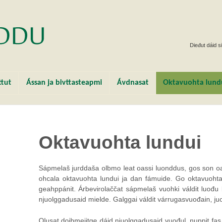
Dieđut dáid si
ttut
Ássan ja bivttasteapmi
Ávdnasat
Oktavuohta lund
Oktavuohta lundui
Sápmelaš jurddaša olbmo leat oassi luonddus, gos son 
ohcala oktavuohta lundui ja dan fámuide. Go oktavuoht
geahppánit. Árbevirolaččat sápmelaš vuohki váldit luođu 
njuolggadusaid mielde. Galggai váldit várrugasvuođain, juob
Olusat doibmejitge dáid njuolggadusaid vuođul, nuppit fas e