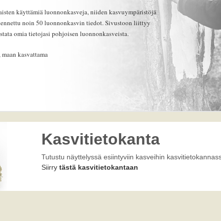
laisten käyttämiä luonnonkasveja, niiden kasvuympäristöjä
lennettu noin 50 luonnonkasvin tiedot. Sivustoon liittyy
estata omia tietojasi pohjoisen luonnonkasveista.
, maan kasvattama
Kasvitietokanta
Tutustu näyttelyssä esiintyviin kasveihin kasvitietokannas
Siirry
tästä kasvitietokantaan