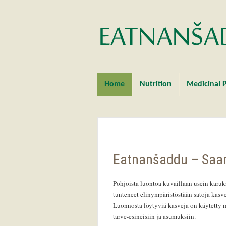
Home
Nutrition
Medicinal P
Eatnanšaddu – Saam
Pohjoista luontoa kuvaillaan usein karuks
tunteneet elinympäristöstään satoja kasv
Luonnosta löytyviä kasveja on käytetty mm
tarve-esineisiin ja asumuksiin.