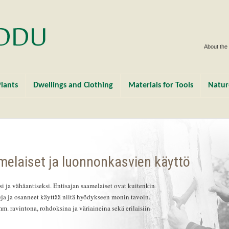
About the
lants
Dwellings and Clothing
Materials for Tools
Natur
elaiset ja luonnonkasvien käyttö
i ja vähäantiseksi. Entisajan saamelaiset ovat kuitenkin
eja ja osanneet käyttää niitä hyödykseen monin tavoin.
. ravintona, rohdoksina ja väriaineina sekä erilaisiin