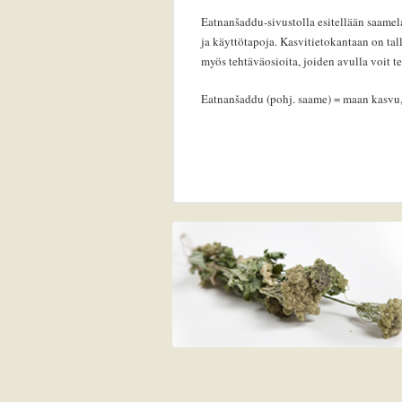
Eatnanšaddu-sivustolla esitellään saame
ja käyttötapoja. Kasvitietokantaan on tal
myös tehtäväosioita, joiden avulla voit t
Eatnanšaddu (pohj. saame) = maan kasvu