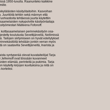
issä 1950-luvulla. Raanunteko kaikkine
mille.
onikyläläisten käsityötaitoihin. Kasvoihan
. Juuritöitä tehtiin sekä männyn että
ohiastioita tehtäessä juurta käytettiin
asaamelaisten nykypolville käsityöntaitaja
sityömestari Matleena Fofonoff.
a kolttasaamelaisen perinnekäsityön osa-
rjestetty koulutusta Sevettijärvellä, Nellimissä
ä. Taitojen siirtymiseen on hyvät edellytykset
innekäsitöitä tehdään jonkin verran myös
tä on saatavilla Sevettijärveltä, Inarista ja
sta syntyperää olevat kuvataiteilijat Tarja
pi Jefremoff ovat töissään kuvanneet
isten elämää, perinteitä ja pukimia. Tarja
on käytetty kirjojen kuvituksina ja niitä on
 korteiksi.