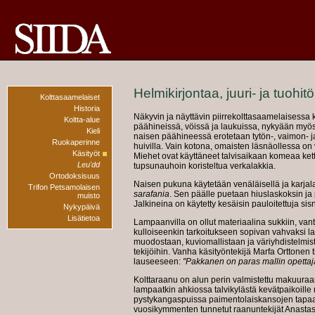
Helmikirjontaa, juuri- ja tuohit
Kolttasaamelaiset
Historia
Näkyvin ja näyttävin piirrekolttasaamelaisessa k
Koltta-alue
päähineissä, vöissä ja laukuissa, nykyään myö
Kieli
naisen päähineessä erotetaan tytön-, vaimon- j
Ruokaperinne
huivilla. Vain kotona, omaisten läsnäollessa on
Käsityöt
Miehet ovat käyttäneet talvisaikaan komeaa kett
Leu'dd
tupsunauhoin koristeltua verkalakkia.
Ortodoksisuus
Naisen pukuna käytetään venäläisellä ja karjala
Trifon Petsamolaisen
sarafania
. Sen päälle puetaan hiuslaskoksin ja p
muisto
Jalkineina on käytetty kesäisin pauloitettuja sis
Nykypäivä
Lisätietoa
Lampaanvilla on ollut materiaalina sukkiin, vanttu
kulloiseenkin tarkoitukseen sopivan vahvaksi l
muodostaan, kuviomallistaan ja väriyhdistelmistä
tekijöihin. Vanha käsityöntekijä Marfa Orttonen ti
lauseeseen:
"Pakkanen on paras mallin opettaj
Kolttaraanu on alun perin valmistettu makuuraan
lampaatkin ahkiossa talvikylästä kevätpaikoill
pystykangaspuissa paimentolaiskansojen tapaa
vuosikymmenten tunnetut raanuntekijät Anastasi