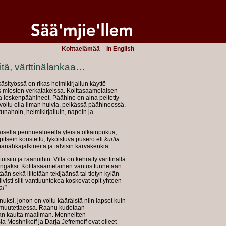
Kolttaelämää
In English
öitä, värttinälankaa…
äsityössä on rikas helmikirjailun käyttö
s miesten verkatakeissa. Kolttasaamelaisen
a leskenpäähineet. Päähine on aina peitetty
 voitu olla ilman huivia, pelkässä päähineessä.
unahoin, helmikirjailuin, napein ja
isella perinnealueella yleistä olkainpukua,
itsein koristettu, tyköistuva pusero eli
kurtta
.
nanahkajalkineita ja talvisin karvakenkiä.
isiin ja raanuihin. Villa on kehrätty värttinällä
angaksi. Kolttasaamelainen vantus tunnetaan
än sekä liitetään tekijäänsä tai tietyn kylän
ivisti silti vanttuuntekoa koskevat opit yhteen
a!"
uksi, johon on voitu kääräistä niin lapset kuin
e muutettaessa. Raanu kudotaan
n kautta maailman. Menneitten
a Moshnikoff ja Darja Jefremoff ovat olleet