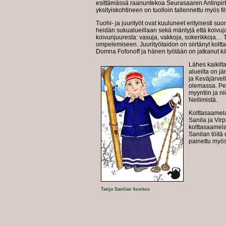
esittämässä raanuntekoa Seurasaaren Antinpirt
yksityiskohtineen on tuolloin tallennettu myös fil
Tuohi- ja juurityöt ovat kuuluneet erityisesti su
heidän sukualueillaan sekä mäntyjä että koivuja
koivunjuuresta: vasuja, vakkoja, sokerikkoja… Tu
ompelemiseen. Juurityötaidon on siirtänyt koltt
Domna Fofonoff ja hänen työtään on jatkanut kä
Lähes kaikilt
alueilta on jä
ja Keväjärvell
olemassa. Per
myyntiin ja nii
Nellimistä.
Kolttasaamelai
Sanila ja Vir
kolttasaamela
Sanilan töitä 
painettu myös
Tanja Sanilan kuvitus