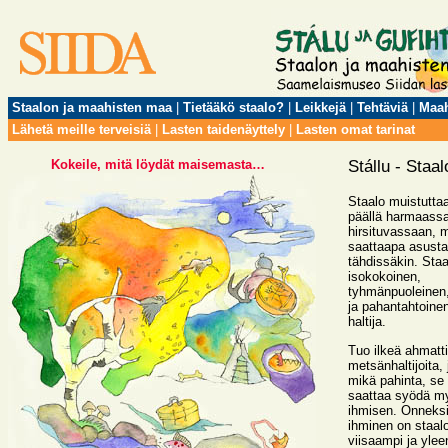
Staalon ja maahisten maa
|
Tietääkö staalo?
|
Leikkejä
|
Tehtäviä
|
Maah
Lähetä meille terveisiä
|
Lasten taidenäyttely
|
Lasten omat tarinat
Stállu - Staal
Staalo muistutta
päällä harmaass
hirsituvassaan, 
saattaapa asust
tähdissäkin. Staa
isokokoinen,
tyhmänpuoleinen
ja pahantahtoine
haltija.
Tuo ilkeä ahmatt
metsänhaltijoita, 
mikä pahinta, se
saattaa syödä m
ihmisen. Onneks
ihminen on staal
viisaampi ja ylee