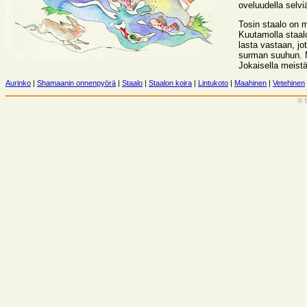
oveluudella selv
Tosin staalo on m
Kuutamolla staal
lasta vastaan, j
surman suuhun. M
Jokaisella meistä
Aurinko
|
Shamaanin onnenpyörä
|
Staalo
|
Staalon koira
|
Lintukoto
|
Maahinen
|
Vetehinen
© 