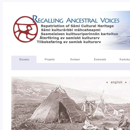
Etusivu
Projekti
Ihmiset
Esineistö
Kartoitu