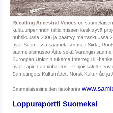
Recalling Ancestral Voices
on saamelaisen 
kulttuuriperinnön taltioimiseen keskittyvä pro
huhtikuussa 2006 ja päättyy marraskuussa 20
ovat Suomessa saamelaismuseo Siida, Ruotsi
saamelaismuseo Ájtte sekä Varangin saamela
Euroopan Unionin tukema Interreg III -hanke, 
ovat Lapin Lääninhallitus, Pohjoiskalottineuv
Sametingets Kulturrådet, Norsk Kulturråd ja
www.samico
Saamelaisesineiden tietokanta
Loppuraportti Suomeksi