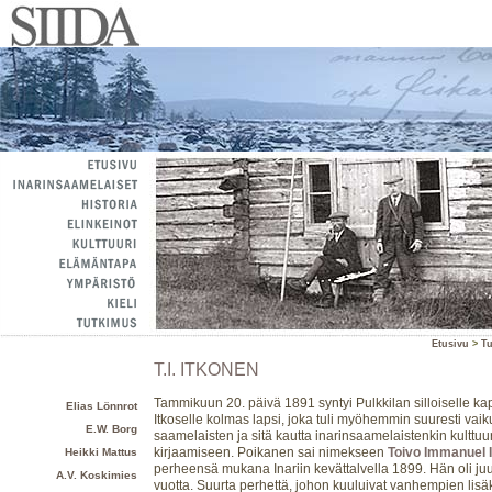
Etusivu
>
T
T.I. ITKONEN
Tammikuun 20. päivä 1891 syntyi Pulkkilan silloiselle kap
Elias Lönnrot
Itkoselle kolmas lapsi, joka tuli myöhemmin suuresti vai
E.W. Borg
saamelaisten ja sitä kautta inarinsaamelaistenkin kulttuu
kirjaamiseen. Poikanen sai nimekseen
Toivo Immanuel 
Heikki Mattus
perheensä mukana Inariin kevättalvella 1899. Hän oli juuri
A.V. Koskimies
vuotta. Suurta perhettä, johon kuuluivat vanhempien lisäk