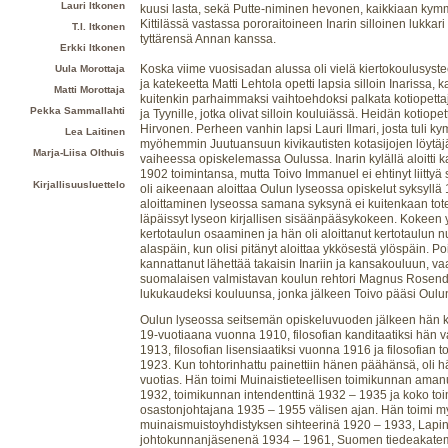
Lauri Itkonen
kuusi lasta, sekä Putte-niminen hevonen, kaikkiaan kymm
Kittilässä vastassa pororaitoineen Inarin silloinen lukkari
T.I. Itkonen
tyttärensä Annan kanssa.
Erkki Itkonen
Koska viime vuosisadan alussa oli vielä kiertokoulusyst
Uula Morottaja
ja katekeetta Matti Lehtola opetti lapsia silloin Inarissa, 
Matti Morottaja
kuitenkin parhaimmaksi vaihtoehdoksi palkata kotiopettaj
Pekka Sammallahti
ja Tyynille, jotka olivat silloin kouluiässä. Heidän kotiop
Hirvonen. Perheen vanhin lapsi Lauri Ilmari, josta tuli 
Lea Laitinen
myöhemmin Juutuansuun kivikautisten kotasijojen löytäjä,
Marja-Liisa Olthuis
vaiheessa opiskelemassa Oulussa. Inarin kylällä aloitti
1902 toimintansa, mutta Toivo Immanuel ei ehtinyt liittyä
Kirjallisuusluettelo
oli aikeenaan aloittaa Oulun lyseossa opiskelut syksyllä
aloittaminen lyseossa samana syksynä ei kuitenkaan tot
läpäissyt lyseon kirjallisen sisäänpääsykokeen. Kokeen 
kertotaulun osaaminen ja hän oli aloittanut kertotaulun
alaspäin, kun olisi pitänyt aloittaa ykkösestä ylöspäin. P
kannattanut lähettää takaisin Inariin ja kansakouluun, v
suomalaisen valmistavan koulun rehtori Magnus Rosenda
lukukaudeksi kouluunsa, jonka jälkeen Toivo pääsi Oulun
Oulun lyseossa seitsemän opiskeluvuoden jälkeen hän kirj
19-vuotiaana vuonna 1910, filosofian kanditaatiksi hän 
1913, filosofian lisensiaatiksi vuonna 1916 ja filosofian 
1923. Kun tohtorinhattu painettiin hänen päähänsä, oli hä
vuotias. Hän toimi Muinaistieteellisen toimikunnan ama
1932, toimikunnan intendenttinä 1932 – 1935 ja koko to
osastonjohtajana 1935 – 1955 välisen ajan. Hän toimi
muinaismuistoyhdistyksen sihteerinä 1920 – 1933, Lapin
johtokunnanjäsenenä 1934 – 1961, Suomen tiedeakate