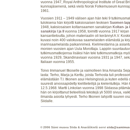
vuonna 1947, Royal Anthropological Institute of Great Bri
kunniajäsenenä, sekä vielä Norsk Folkemuseum kunni
1961.
Vuosien 1911 – 1949 välisen ajan hän teki 9 tutkimusmat
tuloksena hän kirjoitti kaksiosaisen teoksen
Suomen lappa
1948, kaksiosaisen koltansaamen sanakirjan
Koltan- ja
sanakirja I ja II
vuonna 1958, toimitti vuonna 1917 kirjan 
kansantietoutta, johon materiaalin oli kerännyt A.V. Kosk
kuvasi noin 400 valokuvaa saamelaisten elämästä ja kirj
inarinsaamelaista paikannimeä. Kielimestarina ja asiantu
monien vuosien ajan Uula Morottaja. Lappiin suuntautuv
tutkimusmatkojensa lisäksi hän teki tutkimusmatkoja m
vuonna 1929, Skandinaviaan vuosina 1931 ja 1947, se
Italiaan vuonna 1955.
Toivo Immanuel Itkoselle ja vaimolleen Iina Amanda Sep
lasta: Terho, Marja ja Kerttu, joista Terhosta tuli profes
elämästään T.I. Itkonen asui Helsingissä ja kuten edellä o
suuresti arvossapidetty kielitieteilijä ja kielentutkija. Hän
12.5.1968. Martti Linkolan vuonna 1998 Siidassa pitä
hän on kirjoittanut tieteellisiä tekstejä yli 5000 sivua, va
ilmaista asioita lyhyesti. Terho Itkonen lahjoitti suuren os
Siidalle.
© 2006 Sámi musea Siida & Anarâškielâ servi
siida@samimus