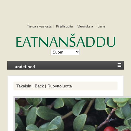
Tietoa sivustosta
Kirjallisuutta
Varoituksia
Linné
undefined
Takaisin | Back | Ruovttoluotta