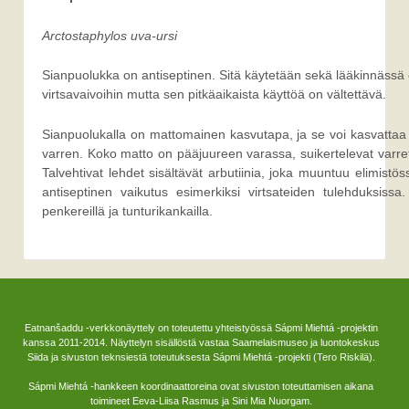
Arctostaphylos uva-ursi
Sianpuolukka on antiseptinen. Sitä käytetään sekä lääkinnässä 
virtsavaivoihin mutta sen pitkäaikaista käyttöä on vältettävä.
Sianpuolukalla on mattomainen kasvutapa, ja se voi kasvattaa j
varren. Koko matto on pääjuureen varassa, suikertelevat varret 
Talvehtivat lehdet sisältävät arbutiinia, joka muuntuu elimistös
antiseptinen vaikutus esimerkiksi virtsateiden tulehduksissa
penkereillä ja tunturikankailla.
Eatnanšaddu -verkkonäyttely on toteutettu yhteistyössä Sápmi Miehtá -projektin
kanssa 2011-2014. Näyttelyn sisällöstä vastaa Saamelaismuseo ja luontokeskus
Siida ja sivuston teknsiestä toteutuksesta Sápmi Miehtá -projekti (Tero Riskilä).
Sápmi Miehtá -hankkeen koordinaattoreina ovat sivuston toteuttamisen aikana
toimineet Eeva-Liisa Rasmus ja Sini Mia Nuorgam.