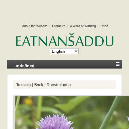
About the Website
Literature
A Word of Warning
Linné
undefined
Takaisin | Back | Ruovttoluotta