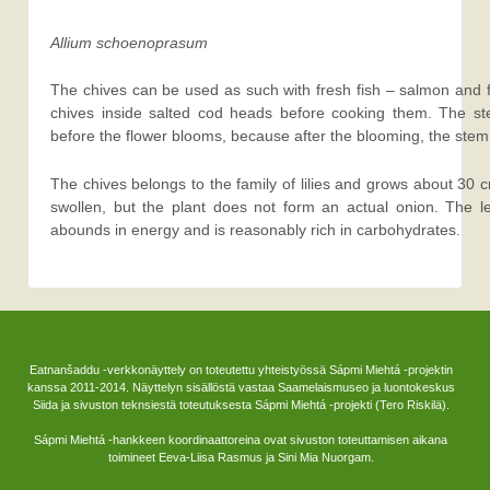
Allium schoenoprasum
The chives can be used as such with fresh fish – salmon and fis
chives inside salted cod heads before cooking them. The st
before the flower blooms, because after the blooming, the stem
The chives belongs to the family of lilies and grows about 30 c
swollen, but the plant does not form an actual onion. The l
abounds in energy and is reasonably rich in carbohydrates.
Eatnanšaddu -verkkonäyttely on toteutettu yhteistyössä Sápmi Miehtá -projektin
kanssa 2011-2014. Näyttelyn sisällöstä vastaa Saamelaismuseo ja luontokeskus
Siida ja sivuston teknsiestä toteutuksesta Sápmi Miehtá -projekti (Tero Riskilä).
Sápmi Miehtá -hankkeen koordinaattoreina ovat sivuston toteuttamisen aikana
toimineet Eeva-Liisa Rasmus ja Sini Mia Nuorgam.