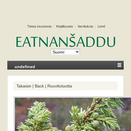
Tietoa sivustosta
Kirjallisuutta
Varoituksia
Linné
undefined
Takaisin | Back | Ruovttoluotta