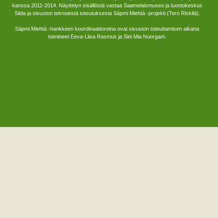
kanssa 2011-2014. Näyttelyn sisällöstä vastaa Saamelaismuseo ja luontokeskus
Siida ja sivuston teknsiestä toteutuksesta Sápmi Miehtá -projekti (Tero Riskilä).
Sápmi Miehtá -hankkeen koordinaattoreina ovat sivuston toteuttamisen aikana
toimineet Eeva-Liisa Rasmus ja Sini Mia Nuorgam.