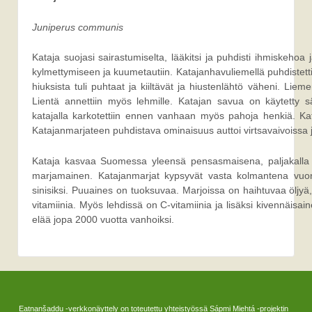
Juniperus communis
Kataja suojasi sairastumiselta, lääkitsi ja puhdisti ihmiskehoa
kylmettymiseen ja kuumetautiin. Katajanhavuliemellä puhdistettii
hiuksista tuli puhtaat ja kiiltävät ja hiustenlähtö väheni. Lie
Lientä annettiin myös lehmille. Katajan savua on käytetty s
katajalla karkotettiin ennen vanhaan myös pahoja henkiä. Kat
Katajanmarjateen puhdistava ominaisuus auttoi virtsavaivoissa 
Kataja kasvaa Suomessa yleensä pensasmaisena, paljakalla 
marjamainen. Katajanmarjat kypsyvät vasta kolmantena vuonn
sinisiksi. Puuaines on tuoksuvaa. Marjoissa on haihtuvaa öljyä
vitamiinia. Myös lehdissä on C-vitamiinia ja lisäksi kivennäisain
elää jopa 2000 vuotta vanhoiksi.
Eatnanšaddu -verkkonäyttely on toteutettu yhteistyössä Sápmi Miehtá -projektin