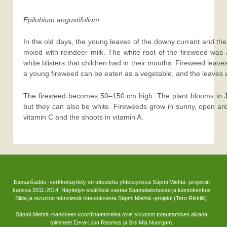
Epilobium angustifolium
In the old days, the young leaves of the downy currant and the 
mixed with reindeer milk. The white root of the fireweed was 
white blisters that children had in their mouths. Fireweed leave
a young fireweed can be eaten as a vegetable, and the leaves a
The fireweed becomes 50–150 cm high. The plant blooms in Jul
but they can also be white. Fireweeds grow in sunny, open area
vitamin C and the shoots in vitamin A.
Eatnanšaddu -verkkonäyttely on toteutettu yhteistyössä Sápmi Miehtá -projektin
kanssa 2011-2014. Näyttelyn sisällöstä vastaa Saamelaismuseo ja luontokeskus
Siida ja sivuston teknsiestä toteutuksesta Sápmi Miehtá -projekti (Tero Riskilä).
Sápmi Miehtá -hankkeen koordinaattoreina ovat sivuston toteuttamisen aikana
toimineet Eeva-Liisa Rasmus ja Sini Mia Nuorgam.