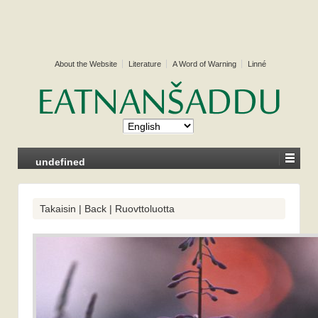
About the Website
Literature
A Word of Warning
Linné
undefined
Takaisin | Back | Ruovttoluotta